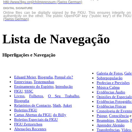
http://www.figu.org/ch/impressum (Swiss German)
DIGITAL SIGNATURE
Online files can be digitally signed by the FIGU. This ensures integrity 
authenticity on the other. The public OpenPGP key ("public key") of the FI
(Swiss German)
Lista de Navegação
Hiperligações e Navegação
Galeria de Fotos
,
Gale
Eduard Meier
,
Biografia
,
Porquê ele?
Sobrepopulação
Entrevistas
,
Testemunhas
Profecias e Previsões
Ensinamento do Espírito
,
Introdução
Música Calma
FIGU
,
SSSC
Evidências Áudio
Livros
,
Folhetos
,
O Seu Trabalho
,
Opiniões de Especiali
Biografia
Evidências Fotográfic
Relatórios de Contacto
,
Sfath
,
Asket
Evidências Físicas
Boletins FIGU
Cronologia de Eventos
Cartas Abertas da FIGU
,
do Billy
Psique
,
Consciência
Boletins Especiais da FIGU
Beamships
,
Atlantis
,
P
FIGU Zeitzeichen
Aprender Alemão
Alterações Recentes
Transferências
,
Vídeo