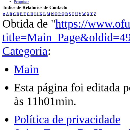
Pesquisar
Índice de Relatórios de Contacto
n
A
B
C
D
E
F
G
H
I
J
K
L
M
N
O
P
Q
R
S
T
U
V
W
X
Y
Z
Obtida de "
https://www.of
title=Main_Page&oldid=4
Categoria
:
Main
Esta página foi editada 
às 11h01min.
Política de privacidade