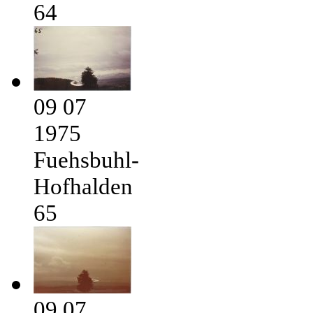
64
09 07
1975
Fuehsbuhl-
Hofhalden
65
09 07