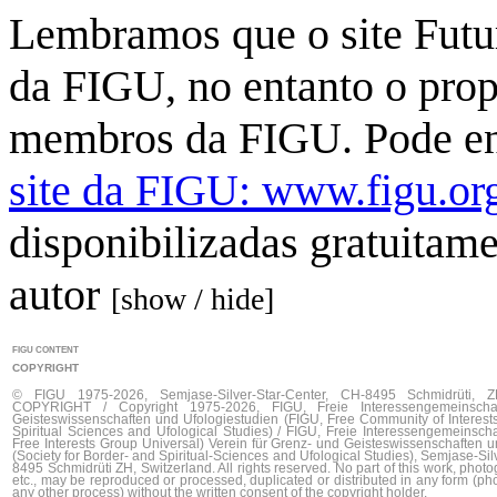
Lembramos que o site Futu
da FIGU, no entanto o propr
membros da FIGU. Pode en
site da FIGU: www.figu.or
disponibilizadas gratuitame
autor
[show / hide]
FIGU CONTENT
COPYRIGHT
© FIGU 1975-2026, Semjase-Silver-Star-Center, CH-8495 Schmidrüti, Z
COPYRIGHT / Copyright 1975-2026, FIGU, Freie Interessengemeinsch
Geisteswissenschaften und Ufologiestudien (FIGU, Free Community of Interests
Spiritual Sciences and Ufological Studies) / FIGU, Freie Interessengemeinscha
Free Interests Group Universal) Verein für Grenz- und Geisteswissenschaften 
(Society for Border- and Spiritual-Sciences and Ufological Studies), Semjase-Sil
8495 Schmidrüti ZH, Switzerland. All rights reserved. No part of this work, photog
etc., may be reproduced or processed, duplicated or distributed in any form (pho
any other process) without the written consent of the copyright holder.